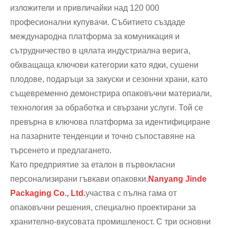
изложители и привличайки над 120 000
професионални купувачи. Събитието създаде
международна платформа за комуникация и
сътрудничество в цялата индустриална верига,
обхващаща ключови категории като ядки, сушени
плодове, подаръци за закуски и сезонни храни, като
същевременно демонстрира опаковъчни материали,
технология за обработка и свързани услуги. Той се
превърна в ключова платформа за идентифициране
на пазарните тенденции и точно съпоставяне на
търсенето и предлагането.
Като предприятие за еталон в първокласни
персонализирани гъвкави опаковки,
Nanyang Jinde
Packaging Co., Ltd.
участва с пълна гама от
опаковъчни решения, специално проектирани за
хранително-вкусовата промишленост. С три основни