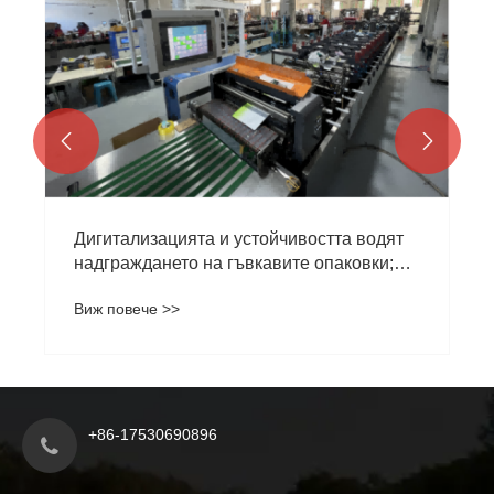


Дигитализацията и устойчивостта водят
надграждането на гъвкавите опаковки;
Jinde Packaging става предпочитан
Виж повече >>
глобален партньор
+86-17530690896