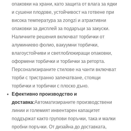
опаковки на храни, като защита от влага за ядки
и сушени плодове, устойчивост на готвене при
висока температура за zongzi и атрактивни
опаковки за дисплей за подаръци за закуски.
Наличните решения включват торбички от
алуминиево фолио, вакуумни торбички,
влагоустойчиви и светлоблокиращи опаковки,
оформени торбички и торбички за реторта.
Персонализираните стилове на чанти включват
торби с тристранно запечатване, стоящи
торбички и торбички с плоско дъно.
Ефективно производство и
доставка:
Автоматизираните производствени
линии и големият инвентарен капацитет
поддържат както групови поръчки, така и малки
пробни поръчки. От дизайна до доставката,