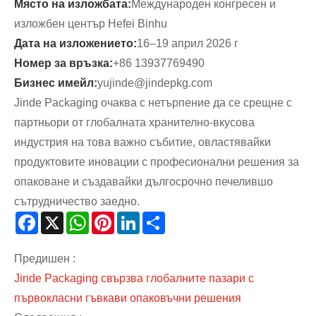
Място на изложбата:
Международен конгресен и
изложбен център Hefei Binhu
Дата на изложението:
16–19 април 2026 г
Номер за връзка:
+86 13937769490
Бизнес имейл:
yujinde@jindepkg.com
Jinde Packaging очаква с нетърпение да се срещне с
партньори от глобалната хранително-вкусова
индустрия на това важно събитие, овластявайки
продуктовите иновации с професионални решения за
опаковане и създавайки дългосрочно печелившо
сътрудничество заедно.
Facebook
X
WhatsApp
Pinterest
LinkedIn
Share
Предишен :
Jinde Packaging свързва глобалните пазари с
първокласни гъвкави опаковъчни решения