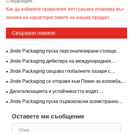
Следващия :
Как да изберете правилния тип гъвкава опаковка въз
основа на характеристиките на вашия продукт
Свързани новини
Jinde Packaging пуска персонализирани стоящи
торбички с цип от бетелов орех, за да поддържа
Jinde Packaging дебютира на международния
надстройки на опаковките на хранителни марки
панаир за печат и опаковане в Хонконг през 2026 г.,
Jinde Packaging свързва глобалните пазари с
водеща в тенденцията за зелени експортни опаковки
първокласни гъвкави опаковъчни решения
Jinde Packaging се отправя към Пекин за изложба,
с решения за торбички с плоско дъно
задълбочавайки фокуса си върху сектора за
Дигитализацията и устойчивостта водят
опаковане на храни за домашни любимци
надграждането на гъвкавите опаковки; Jinde
Jinde Packaging пуска първокласни осемстранно
Packaging става предпочитан глобален партньор
запечатани опаковъчни торби за храна за котки и
кучета
Оставете ми съобщение