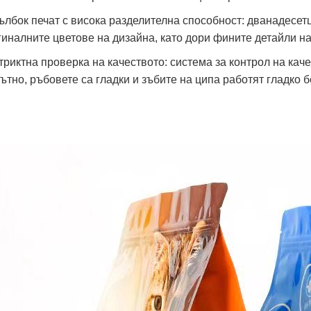
Дълбок печат с висока разделителна способност: дванадесе
гиналните цветове на дизайна, като дори фините детайли н
Стриктна проверка на качеството: система за контрол на кач
лътно, ръбовете са гладки и зъбите на ципа работят гладко 