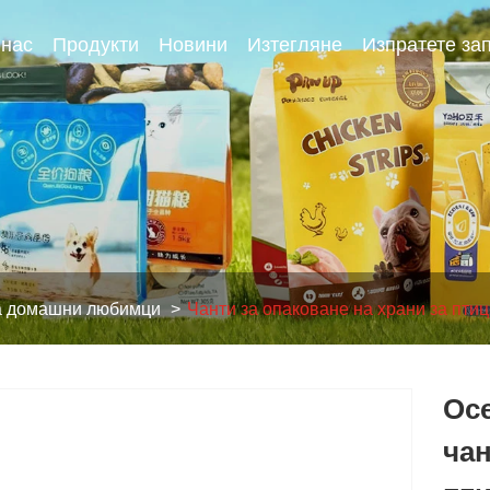
 нас
Продукти
Новини
Изтегляне
Изпратете за
за домашни любимци
Чанти за опаковане на храни за пти
Осе
чан