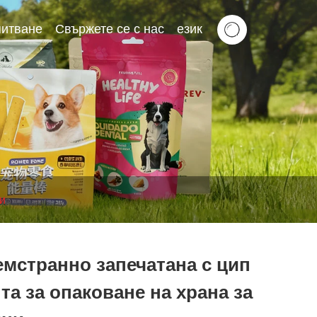
питване
Свържете се с нас
език
ци
мстранно запечатана с цип
та за опаковане на храна за