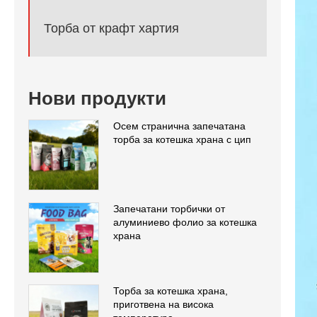
Торба от крафт хартия
Нови продукти
Осем странична запечатана
торба за котешка храна с цип
Запечатани торбички от
алуминиево фолио за котешка
храна
Торба за котешка храна,
приготвена на висока