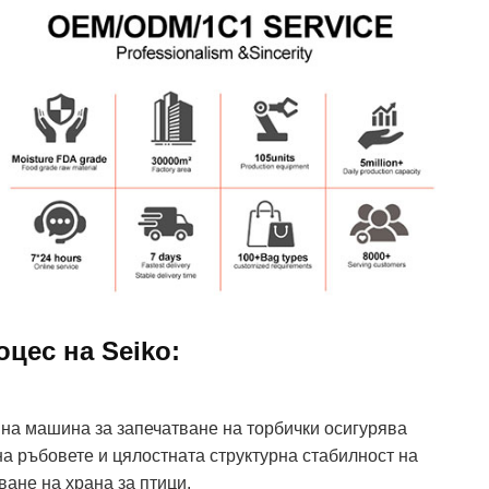
цес на Seiko:
нна машина за запечатване на торбички осигурява
а ръбовете и цялостната структурна стабилност на
ане на храна за птици.