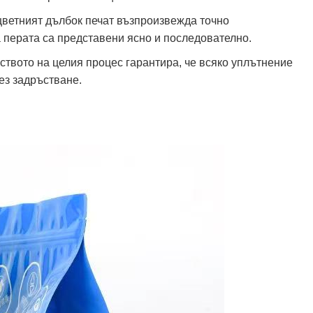
тцветният дълбок печат възпроизвежда точно
а перата са представени ясно и последователно.
еството на целия процес гарантира, че всяко уплътнение
без задръстване.