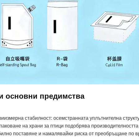
и основни предимства
Триизмерна стабилност: осемстранната уплътнителна структ
опаковане на храни за птици подобрява производителността
билно поставяне и намалявайки риска от преобръщане по в