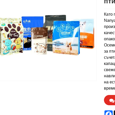
пт
Като 
Nanya
произ
качес
опако
Осемс
за пт
съчет
капац
свеже
навли
на ес
време
F