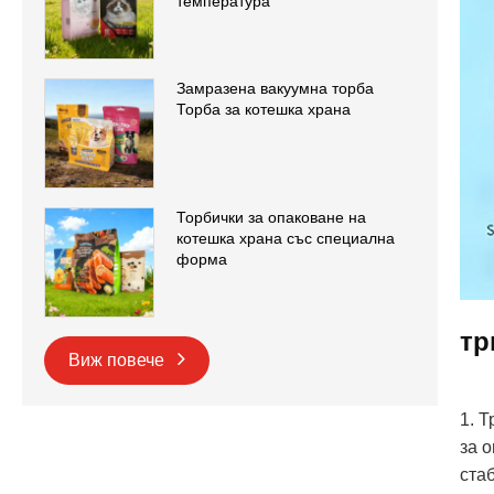
температура
Замразена вакуумна торба
Торба за котешка храна
Торбички за опаковане на
котешка храна със специална
форма
тр
Виж повече
1. 
за 
ста