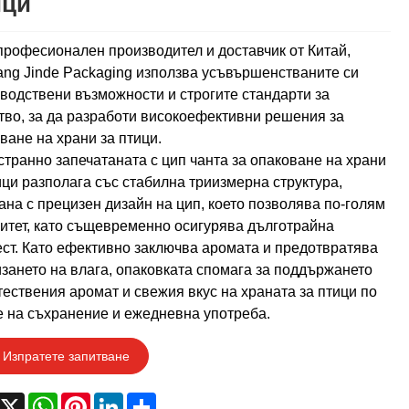
ици
професионален производител и доставчик от Китай,
ng Jinde Packaging използва усъвършенстваните си
водствени възможности и строгите стандарти за
тво, за да разработи високоефективни решения за
ване на храни за птици.
транно запечатаната с цип чанта за опаковане на храни
ици разполага със стабилна триизмерна структура,
ана с прецизен дизайн на цип, което позволява по-голям
итет, като същевременно осигурява дълготрайна
ст. Като ефективно заключва аромата и предотвратява
зането на влага, опаковката спомага за поддържането
тествения аромат и свежия вкус на храната за птици по
 на съхранение и ежедневна употреба.
Изпратете запитване
acebook
X
WhatsApp
Pinterest
LinkedIn
Share