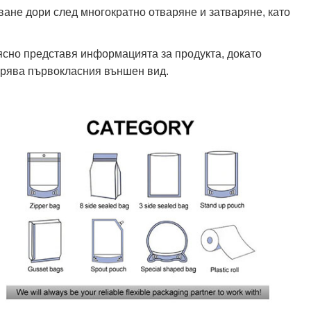
ване дори след многократно отваряне и затваряне, като
ясно представя информацията за продукта, докато
брява първокласния външен вид.