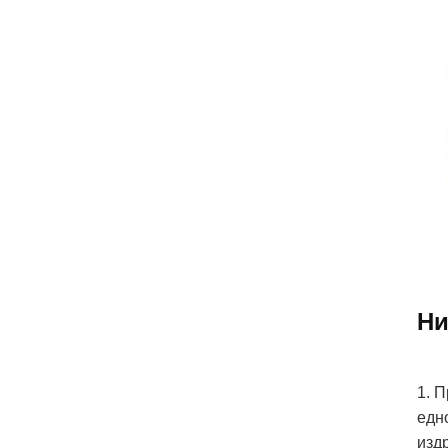
Ни
1. 
едн
изд