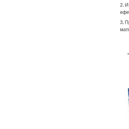
2. 
ефе
3. 
мат