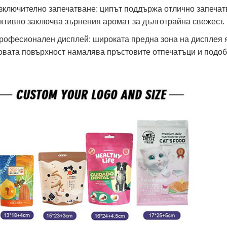
Изключително запечатване: ципът поддържа отлично запечат
ктивно заключва зърнения аромат за дълготрайна свежест.
Професионален дисплей: широката предна зона на дисплея 
овата повърхност намалява пръстовите отпечатъци и подо