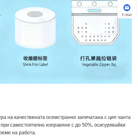
E-Mail
ура на качествената осемстранно запечатана с цип чанта
 при самостоятелно изправяне с до 50%, осигурявайки
реме на работа.