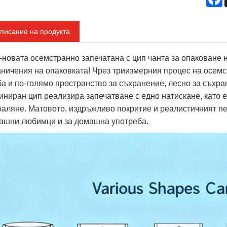
писание на продукта
-новата осемстранно запечатана с цип чанта за опаковане 
аничения на опаковката! Чрез триизмерния процес на осемс
ба и по-голямо пространство за съхранение, лесно за съхра
иниран цип реализира запечатване с едно натискане, като е
валяне. Матовото, издръжливо покритие и реалистичният пе
ашни любимци и за домашна употреба.