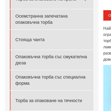
О
Осемстранна запечатана
опаковъчна торба
Най
огр
Стояща чанта
тор
лам
раз
Опаковъчна торба със смукателна
дом
дюза
Опаковъчна торба със специална
форма
Торба за опаковане на течности