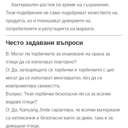
бактериален растеж по време на съхранение.
Тези подобрения не само подобряват качеството на
продукта, но и повишават доверието на
потребителите и репутацията на марката.
Често задавани въпроси
В: Могат ли торбичките за опаковане на храна за
птици да се използват повторно?
О: Да, затварящите се торбички и торбичките с цип
могат да се използват многократно, без да се
компрометира свежестта.
Въпрос: Тези торбички безопасни ли са за всички
видове птици?
О: Да, Nanyang Jinde гарантира, че всички материали
са нетоксични и безопасни както за диви, така и за
домашни птици.