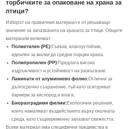
торбичките за опаковане на храна за
птици?
Изборът на правилния материал е от решаващо
значение за запазването на храната за птици. Общите
материали включват:
Полиетилен (PE):
Гъвкав, влагоустойчив,
идеален за малки до средни порции храна.
Полипропилен (PP):
Предлага висока
издръжливост и устойчивост на разкъсване.
Ламинати от алуминиево фолио:
Отлични за
дългосрочно съхранение, тъй като осигуряват
бариери за кислород и влага.
Биоразградими филми:
Екологични решения,
които намаляват въздействието върху околната
среда, като същевременно запазват свежестта.
Всеки материал има специфични предимства в