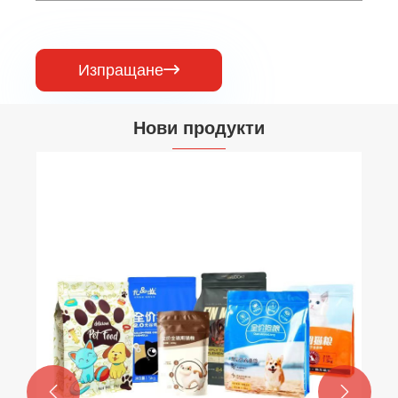
Изпращане

Нови продукти
Цветни печатни изиск
опаковане на кафе
Виж повече >>

