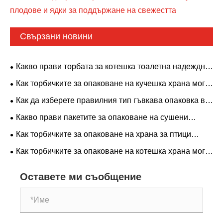
плодове и ядки за поддържане на свежестта
Свързани новини
Какво прави торбата за котешка тоалетна надеждна
за опаковане на тежки продукти за домашни
Как торбичките за опаковане на кучешка храна могат
любимци?
да поддържат храната за домашни любимци свежа,
Как да изберете правилния тип гъвкава опаковка въз
безопасна и готова за съхранение?
основа на характеристиките на вашия продукт
Какво прави пакетите за опаковане на сушени
плодове и ядки интелигентен избор за отглеждане на
Как торбичките за опаковане на храна за птици
марки за закуски?
могат да защитят свежестта и да изградят доверие в
Как торбичките за опаковане на котешка храна могат
марката?
да повлияят на свежестта, удобството и доверието в
марката?
Оставете ми съобщение