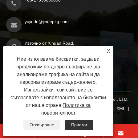
yujinde@jindepkg.com
Източно от Xihuan Road,
X
индустриална агломерационна
Ние използваме бисквитки, за да ви
зона, окръг Sheqi, град
предложим по-добро сърфиране, да
Nanyang, провинция Henan,
анализираме трафика на сайта и да
Китай
персонализираме съдържанието.
Използвайки този сайт, вие се
съгласявате с използването на бисквитки
Авторско право © 2025 Nanyang Jinde Packaging Co., LTD.
от наша страна.
Политика за
Всички права запазени.
Links
|
Sitemap
|
RSS
|
XML
|
поверителност
Политика за поверителност
|
Отхвърляне
Приеми



