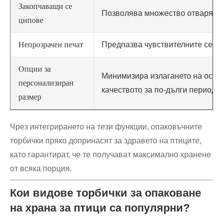
Закопчаващи се
Позволява множество отваряния
ципове
Непрозрачен печат
Предпазва чувствителните семен
Опции за
Минимизира излагането на остат
персонализиран
качеството за по-дълги периоди.
размер
Чрез интегрирането на тези функции, опаковъчните
торбички пряко допринасят за здравето на птиците,
като гарантират, че те получават максимално хранене
от всяка порция.
Кои видове торбички за опаковане
на храна за птици са популярни?