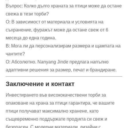
Въпрос: Колко дълго храната за птици може да остане
свежа в тези торби?
О: В зависимост от материала и условията на
съхранение, фуражът може да остане свеж от 6
месеца до една година.
В: Мога ли да персонализирам размера и щампата на
чантите?
О: Абсолютно. Nanyang Jinde предлага напълно
адаптивни решения за размер, печат и брандиране.
Заключение и контакт
Инвестирането във висококачествени торби за
опаковане на храна за птици гарантира, че вашите
птици получават максимално хранене, като
същевременно поддържате продукта си свеж и
безопасен. С модерни материали, дизайни с