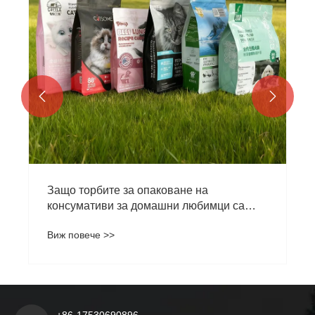


а
?
+86-17530690896