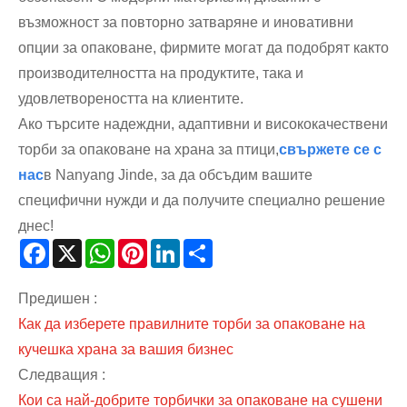
възможност за повторно затваряне и иновативни
опции за опаковане, фирмите могат да подобрят както
производителността на продуктите, така и
удовлетвореността на клиентите.
Ако търсите надеждни, адаптивни и висококачествени
торби за опаковане на храна за птици,
свържете се с
нас
в Nanyang Jinde, за да обсъдим вашите
специфични нужди и да получите специално решение
днес!
Facebook
X
WhatsApp
Pinterest
LinkedIn
Share
Предишен :
Как да изберете правилните торби за опаковане на
кучешка храна за вашия бизнес
Следващия :
Кои са най-добрите торбички за опаковане на сушени