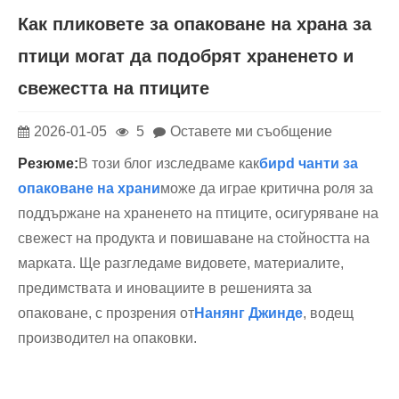
Как пликовете за опаковане на храна за
птици могат да подобрят храненето и
свежестта на птиците
2026-01-05
5
Оставете ми съобщение
Резюме:
В този блог изследваме как
бир
d чанти за
опаковане на храни
може да играе критична роля за
поддържане на храненето на птиците, осигуряване на
свежест на продукта и повишаване на стойността на
марката. Ще разгледаме видовете, материалите,
предимствата и иновациите в решенията за
опаковане, с прозрения от
Нанянг Джинде
, водещ
производител на опаковки.