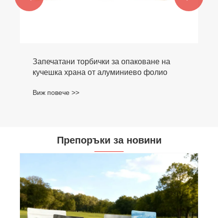
ички за опаковане на
от алуминиево фолио
Препоръки за новини
Дигитализацията и устойчивостта водят
надграждането на гъвкавите опаковки;
Jinde Packaging става предпочитан
Виж повече >>
глобален партньор