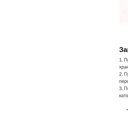
За
1. 
хра
2. 
пер
3. П
кат