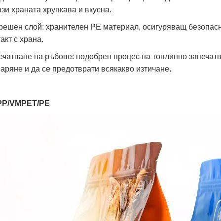
ази храната хрупкава и вкусна.
решен слой: хранителен PE материал, осигуряващ безопасн
акт с храна.
ечатване на ръбове: подобрен процес на топлинно запечатва
варяне и да се предотврати всякакво изтичане.
P/VMPET/PE