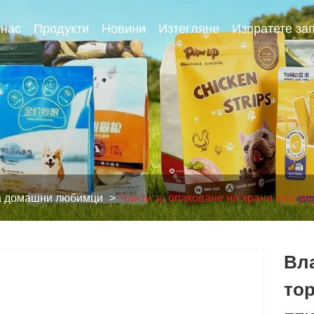
 нас
Продукти
Новини
Изтегляне
Изпратете за
за домашни любимци
Чанти за опаковане на храни за пти
Вл
тор