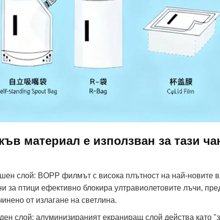
къв материал е използван за тази ча
шен слой: BOPP филмът с висока плътност на най-новите в
ни за птици ефективно блокира ултравиолетовите лъчи, пре
чинено от излагане на светлина.
ден слой: алуминизираният екраниращ слой действа като "з