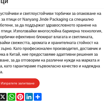
ици
устойчиви и светлоустойчиви торбички за опаковане на
 за птици от Nanyang Jinde Packaging са специално
ботени, за да поддържат здравословното хранене на
 птици. Използвайки многослойна бариерна технология,
торбички ефективно блокират влагата и светлината,
вайки свежестта, аромата и хранителната стойност на
 зърно. Като професионален производител, доставчик и
ка в Китай, ние предоставяме адаптивни решения за
ване, за да отговорим на различни нужди на марката и
а, като гарантираме първокласно качество и надеждна
а.
Изпратете запитване
acebook
X
WhatsApp
Pinterest
LinkedIn
Share