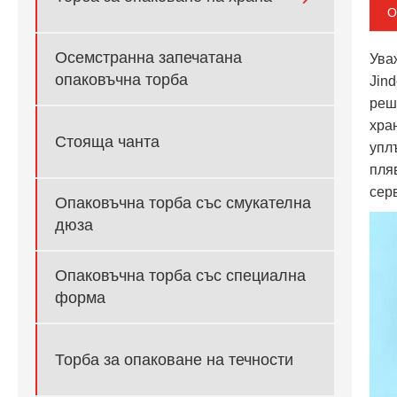
О
Осемстранна запечатана
Ува
опаковъчна торба
Jin
реш
хра
Стояща чанта
упл
пля
сер
Опаковъчна торба със смукателна
дюза
Опаковъчна торба със специална
форма
Торба за опаковане на течности