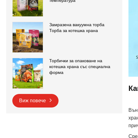
температура
Замразена вакуумна торба
Торба за котешка храна
Торбички за опаковане на
котешка храна със специална
форма
Ка
Виж повече
Вън
хра
при
Сре