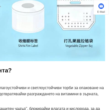
E-Mail
нта?
лагоустойчиви и светлоустойчиви торби за опаковане на
дотвратявайки разграждането на витамини в зърната,
ащитен чадър", блокирайки влагата и кислорода, за да