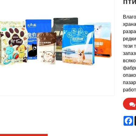
пт
Влаго
храна
разра
редки
тези 
запаз
всяко
фабри
опако
пазар
работ
F