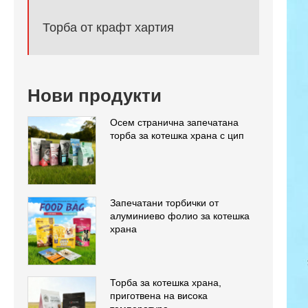
Торба от крафт хартия
Нови продукти
Осем странична запечатана
торба за котешка храна с цип
Запечатани торбички от
алуминиево фолио за котешка
храна
Торба за котешка храна,
приготвена на висока