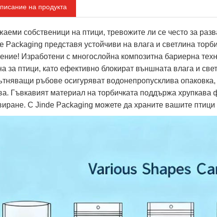
писание на продукта
жаеми собственици на птици, тревожите ли се често за раз
de Packaging представя устойчиви на влага и светлина торб
ение! Изработени с многослойна композитна бариерна техно
на за птици, като ефективно блокират външната влага и св
ътняващи ръбове осигуряват водонепропусклива опаковка,
ва. Гъвкавият материал на торбичката поддържа хрупкава 
виране. С Jinde Packaging можете да храните вашите птици 