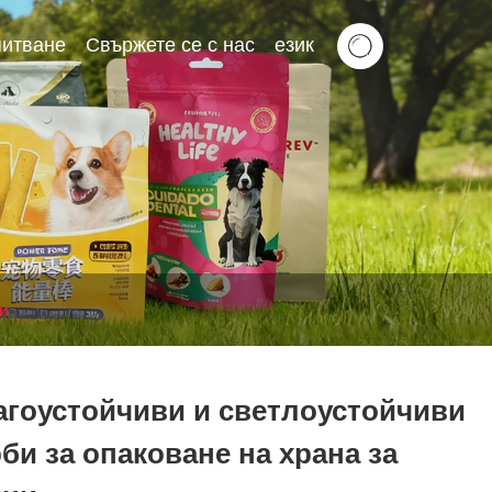
питване
Свържете се с нас
език
ци
агоустойчиви и светлоустойчиви
би за опаковане на храна за