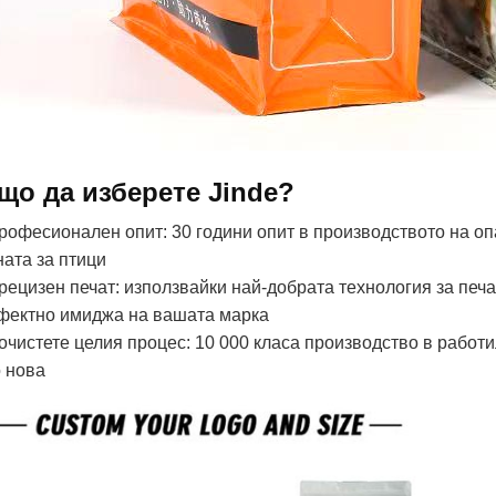
що да изберете Jinde?
Професионален опит: 30 години опит в производството на оп
ната за птици
Прецизен печат: използвайки най-добрата технология за печа
фектно имиджа на вашата марка
очистете целия процес: 10 000 класа производство в работил
о нова