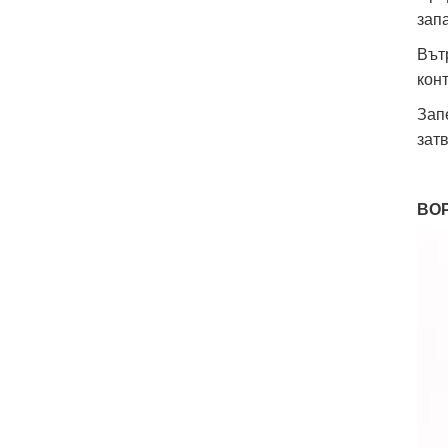
зап
Вът
конт
Зап
зат
BOP