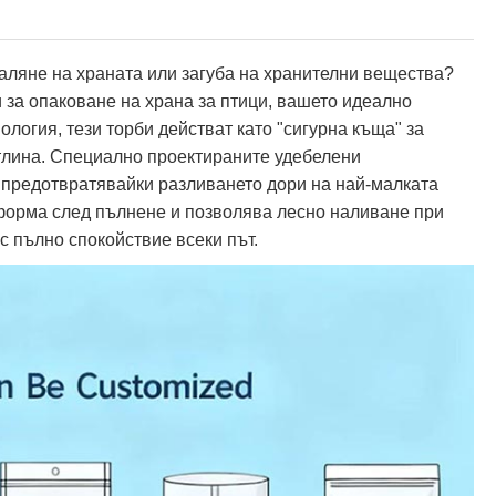
валяне на храната или загуба на хранителни вещества?
и за опаковане на храна за птици, вашето идеално
логия, тези торби действат като "сигурна къща" за
етлина. Специално проектираните удебелени
 предотвратявайки разливането дори на най-малката
форма след пълнене и позволява лесно наливане при
с пълно спокойствие всеки път.