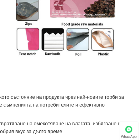
кото състояние на продукта чрез най-новите торби за
те съмненията на потребителите и ефективно
твратяване на омекотяване на влагата, избягване на
добрия вкус за дълго време
WhatsApp