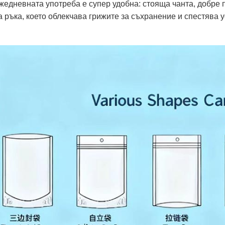
Ежедневната употреба е супер удобна: стояща чанта, добре п
а ръка, което облекчава грижите за съхранение и спестява 