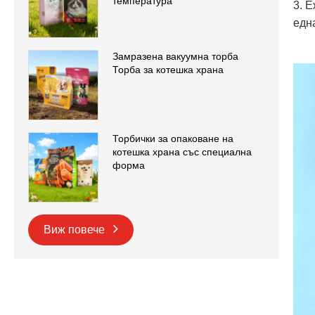
температура
3. 
едн
Замразена вакуумна торба
Торба за котешка храна
Торбички за опаковане на
котешка храна със специална
форма
Виж повече