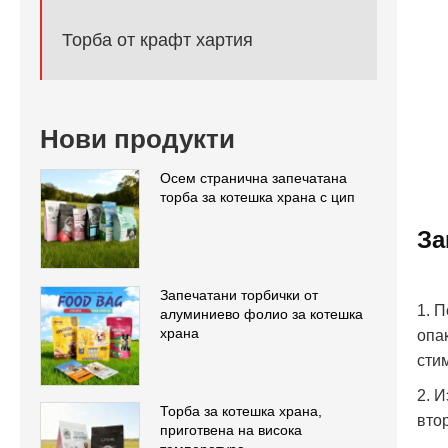
Торба от крафт хартия
Нови продукти
Осем странична запечатана
торба за котешка храна с цип
За
Запечатани торбички от
1. 
алуминиево фолио за котешка
храна
опа
сти
2. 
Торба за котешка храна,
вто
приготвена на висока