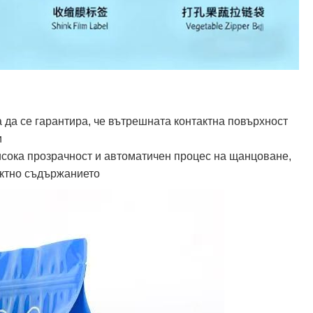
за да се гарантира, че вътрешната контактна повърхност
и
исока прозрачност и автоматичен процес на щанцоване,
ектно съдържанието