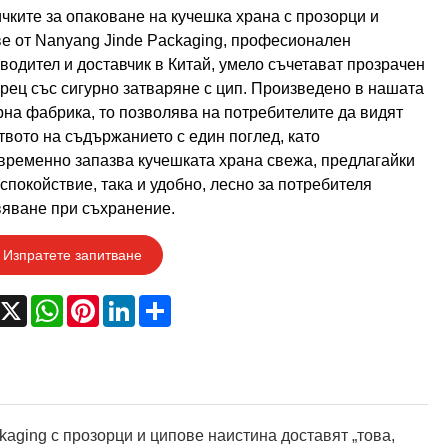
чките за опаковане на кучешка храна с прозорци и
е от Nanyang Jinde Packaging, професионален
водител и доставчик в Китай, умело съчетават прозрачен
рец със сигурно затваряне с цип. Произведено в нашата
на фабрика, то позволява на потребителите да видят
твото на съдържанието с един поглед, като
ременно запазва кучешката храна свежа, предлагайки
 спокойствие, така и удобно, лесно за потребителя
яване при съхранение.
Изпратете запитване
acebook
X
WhatsApp
Pinterest
LinkedIn
Share
aging с прозорци и ципове наистина доставят „това,