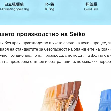
шето производство на Seiko
Цех без прах: производство в чиста среда на целия процес, 
оваря на стандартите за безопасност на опаковките на хран
Точно позициониране на прозореца: с помощта на фолио с в
ът на прозореца е твърд и без грапавини, показвайки перф