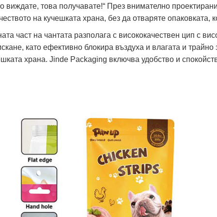
то виждате, това получавате!“ През внимателно проектиран
ачеството на кучешката храна, без да отваряте опаковката, 
ната част на чантата разполага с висококачествен цип с висо
искане, като ефективно блокира въздуха и влагата и трайно
ешката храна. Jinde Packaging включва удобство и спокойст