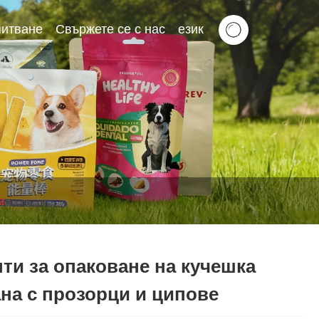
питване
Свържете се с нас
език
а
ти за опаковане на кучешка
на с прозорци и ципове