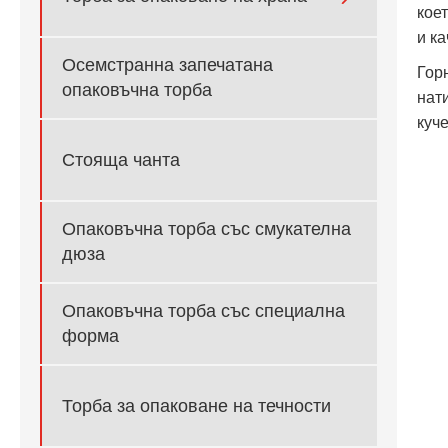
кое
и к
Осемстранна запечатана
Гор
опаковъчна торба
нат
куч
Стояща чанта
Опаковъчна торба със смукателна
дюза
Опаковъчна торба със специална
форма
Торба за опаковане на течности