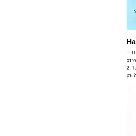
На
1. 
отг
2. 
ръб