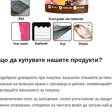
що да купувате нашите продукти?
Подобрете доверието при покупка: визуално покажете истинс
коване на кучешка храна с прозорци и ципове, елиминирай
мулирайте желанието за покупка
Изключителен опит за запазване: силно уплътнение за предо
рично опаковане, отваряне на чантата може да запази най-