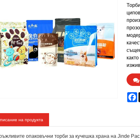
Торби
ципов
произ
прозо
модер
качес
същев
както
изжив
F
писание на продукта
ръжливите опаковъчни торби за кучешка храна на Jinde Pack