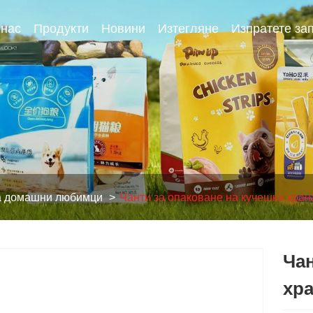
 нас
Продукти
Новини
Изтегляне
Изпратете за
за домашни любимци
Чанти за опаковане на кучешка хран
Чан
хра